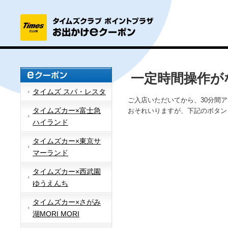
一定時間操作が
タイムズ スパ・レスタ
ご入店いただいてから、30分間
タイムズカー×富士急
おそれいりますが、下記のボタン
ハイランド
タイムズカー×東京サ
マーランド
タイムズカー×西武園
ゆうえんち
タイムズカー×さがみ
湖MORI MORI