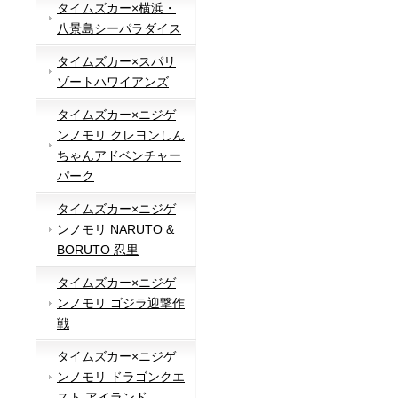
タイムズカー×横浜・
八景島シーパラダイス
タイムズカー×スパリ
ゾートハワイアンズ
タイムズカー×ニジゲ
ンノモリ クレヨンしん
ちゃんアドベンチャー
パーク
タイムズカー×ニジゲ
ンノモリ NARUTO &
BORUTO 忍里
タイムズカー×ニジゲ
ンノモリ ゴジラ迎撃作
戦
タイムズカー×ニジゲ
ンノモリ ドラゴンクエ
スト アイランド