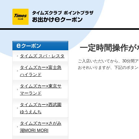
一定時間操作が
タイムズ スパ・レスタ
ご入店いただいてから、30分間
タイムズカー×富士急
おそれいりますが、下記のボタン
ハイランド
タイムズカー×東京サ
マーランド
タイムズカー×西武園
ゆうえんち
タイムズカー×さがみ
湖MORI MORI