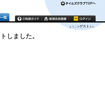
ゲスト
ようこそ
さん
ウトしました。