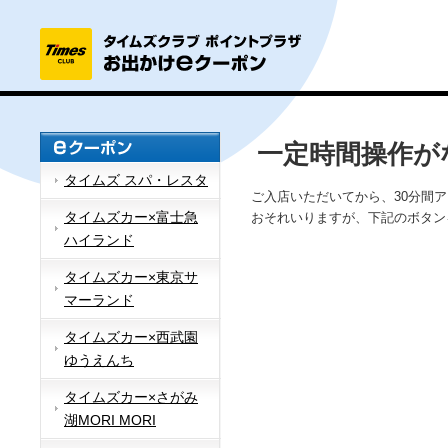
一定時間操作が
タイムズ スパ・レスタ
ご入店いただいてから、30分間
タイムズカー×富士急
おそれいりますが、下記のボタン
ハイランド
タイムズカー×東京サ
マーランド
タイムズカー×西武園
ゆうえんち
タイムズカー×さがみ
湖MORI MORI