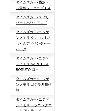
タイムズカー×横浜・
八景島シーパラダイス
タイムズカー×スパリ
ゾートハワイアンズ
タイムズカー×ニジゲ
ンノモリ クレヨンしん
ちゃんアドベンチャー
パーク
タイムズカー×ニジゲ
ンノモリ NARUTO &
BORUTO 忍里
タイムズカー×ニジゲ
ンノモリ ゴジラ迎撃作
戦
タイムズカー×ニジゲ
ンノモリ ドラゴンクエ
スト アイランド