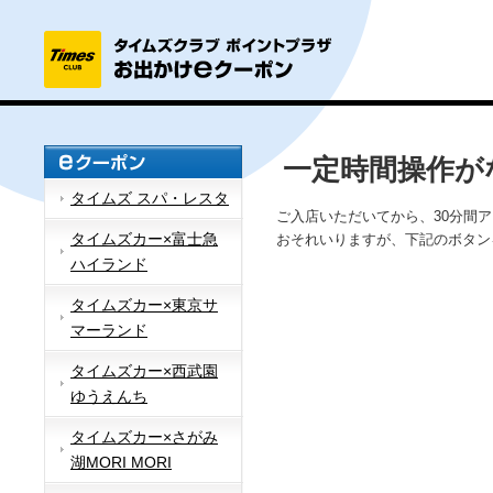
一定時間操作が
タイムズ スパ・レスタ
ご入店いただいてから、30分間
タイムズカー×富士急
おそれいりますが、下記のボタン
ハイランド
タイムズカー×東京サ
マーランド
タイムズカー×西武園
ゆうえんち
タイムズカー×さがみ
湖MORI MORI