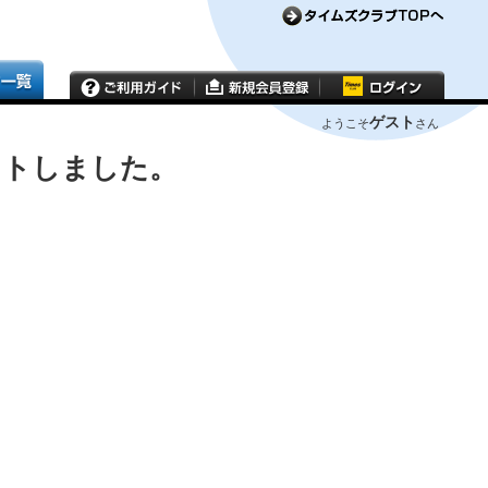
ゲスト
ようこそ
さん
ウトしました。