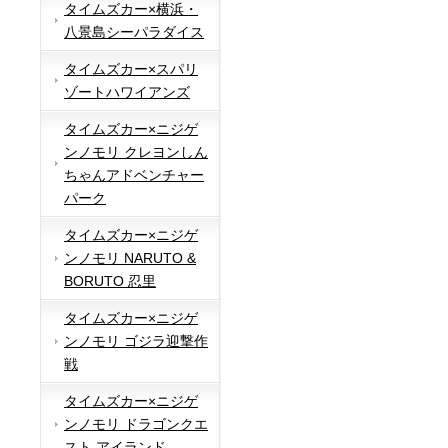
タイムズカー×横浜・
八景島シーパラダイス
タイムズカー×スパリ
ゾートハワイアンズ
タイムズカー×ニジゲ
ンノモリ クレヨンしん
ちゃんアドベンチャー
パーク
タイムズカー×ニジゲ
ンノモリ NARUTO &
BORUTO 忍里
タイムズカー×ニジゲ
ンノモリ ゴジラ迎撃作
戦
タイムズカー×ニジゲ
ンノモリ ドラゴンクエ
スト アイランド