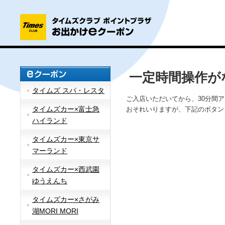
一定時間操作が
タイムズ スパ・レスタ
ご入店いただいてから、30分間
タイムズカー×富士急
おそれいりますが、下記のボタン
ハイランド
タイムズカー×東京サ
マーランド
タイムズカー×西武園
ゆうえんち
タイムズカー×さがみ
湖MORI MORI