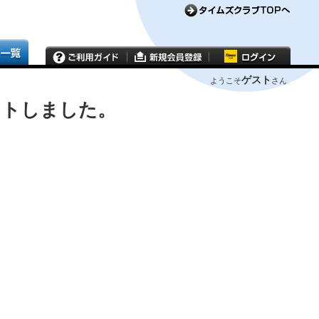
ゲスト
ようこそ
さん
ウトしました。