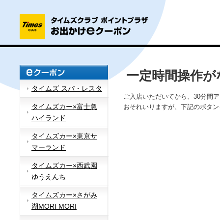
一定時間操作が
タイムズ スパ・レスタ
ご入店いただいてから、30分間
タイムズカー×富士急
おそれいりますが、下記のボタン
ハイランド
タイムズカー×東京サ
マーランド
タイムズカー×西武園
ゆうえんち
タイムズカー×さがみ
湖MORI MORI