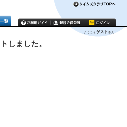
ゲスト
ようこそ
さん
ウトしました。