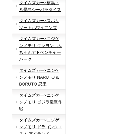
タイムズカー×横浜・
八景島シーパラダイス
タイムズカー×スパリ
ゾートハワイアンズ
タイムズカー×ニジゲ
ンノモリ クレヨンしん
ちゃんアドベンチャー
パーク
タイムズカー×ニジゲ
ンノモリ NARUTO &
BORUTO 忍里
タイムズカー×ニジゲ
ンノモリ ゴジラ迎撃作
戦
タイムズカー×ニジゲ
ンノモリ ドラゴンクエ
スト アイランド