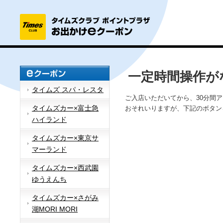
一定時間操作が
タイムズ スパ・レスタ
ご入店いただいてから、30分間
タイムズカー×富士急
おそれいりますが、下記のボタン
ハイランド
タイムズカー×東京サ
マーランド
タイムズカー×西武園
ゆうえんち
タイムズカー×さがみ
湖MORI MORI