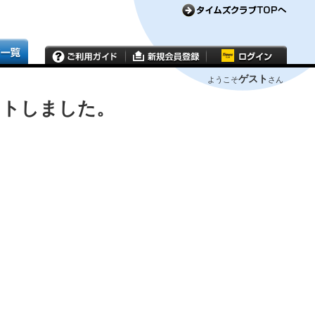
ゲスト
ようこそ
さん
ウトしました。