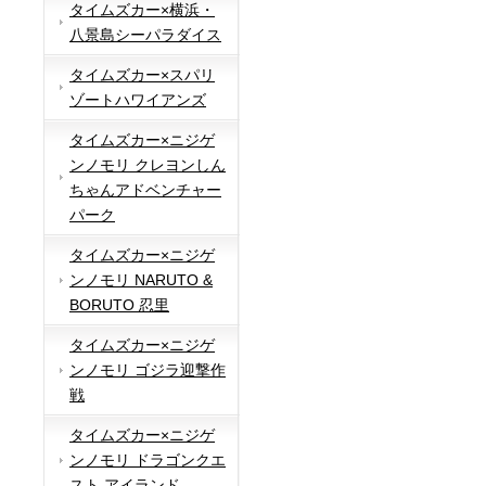
タイムズカー×横浜・
八景島シーパラダイス
タイムズカー×スパリ
ゾートハワイアンズ
タイムズカー×ニジゲ
ンノモリ クレヨンしん
ちゃんアドベンチャー
パーク
タイムズカー×ニジゲ
ンノモリ NARUTO &
BORUTO 忍里
タイムズカー×ニジゲ
ンノモリ ゴジラ迎撃作
戦
タイムズカー×ニジゲ
ンノモリ ドラゴンクエ
スト アイランド