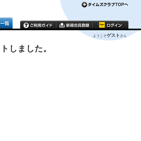
ゲスト
ようこそ
さん
ウトしました。