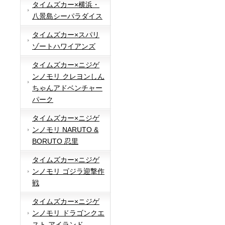
タイムズカー×横浜・
八景島シーパラダイス
タイムズカー×スパリ
ゾートハワイアンズ
タイムズカー×ニジゲ
ンノモリ クレヨンしん
ちゃんアドベンチャー
パーク
タイムズカー×ニジゲ
ンノモリ NARUTO &
BORUTO 忍里
タイムズカー×ニジゲ
ンノモリ ゴジラ迎撃作
戦
タイムズカー×ニジゲ
ンノモリ ドラゴンクエ
スト アイランド