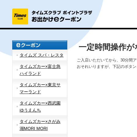
一定時間操作が
タイムズ スパ・レスタ
ご入店いただいてから、30分間
タイムズカー×富士急
おそれいりますが、下記のボタン
ハイランド
タイムズカー×東京サ
マーランド
タイムズカー×西武園
ゆうえんち
タイムズカー×さがみ
湖MORI MORI