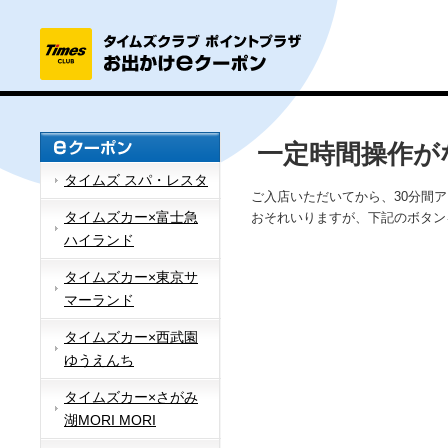
一定時間操作が
タイムズ スパ・レスタ
ご入店いただいてから、30分間
タイムズカー×富士急
おそれいりますが、下記のボタン
ハイランド
タイムズカー×東京サ
マーランド
タイムズカー×西武園
ゆうえんち
タイムズカー×さがみ
湖MORI MORI