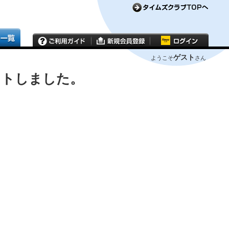
ゲスト
ようこそ
さん
ウトしました。