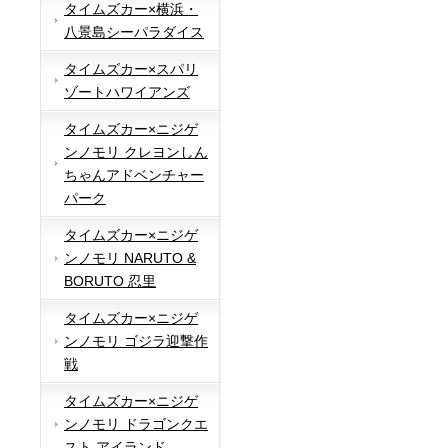
タイムズカー×横浜・
八景島シーパラダイス
タイムズカー×スパリ
ゾートハワイアンズ
タイムズカー×ニジゲ
ンノモリ クレヨンしん
ちゃんアドベンチャー
パーク
タイムズカー×ニジゲ
ンノモリ NARUTO &
BORUTO 忍里
タイムズカー×ニジゲ
ンノモリ ゴジラ迎撃作
戦
タイムズカー×ニジゲ
ンノモリ ドラゴンクエ
スト アイランド