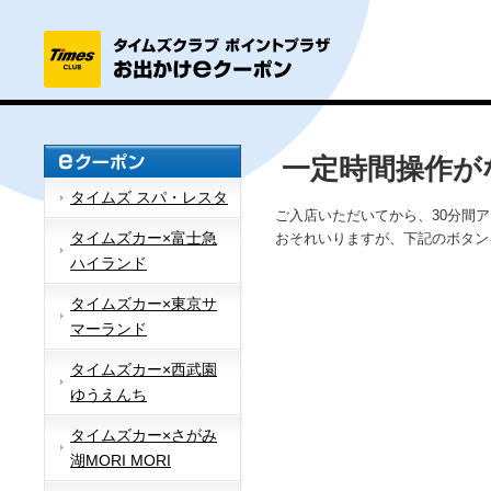
一定時間操作が
タイムズ スパ・レスタ
ご入店いただいてから、30分間
タイムズカー×富士急
おそれいりますが、下記のボタン
ハイランド
タイムズカー×東京サ
マーランド
タイムズカー×西武園
ゆうえんち
タイムズカー×さがみ
湖MORI MORI