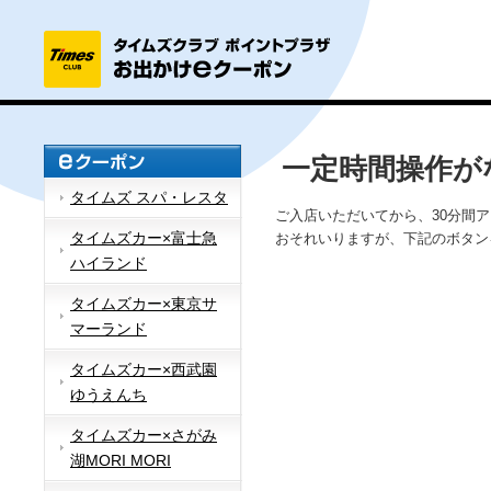
一定時間操作が
タイムズ スパ・レスタ
ご入店いただいてから、30分間
タイムズカー×富士急
おそれいりますが、下記のボタン
ハイランド
タイムズカー×東京サ
マーランド
タイムズカー×西武園
ゆうえんち
タイムズカー×さがみ
湖MORI MORI