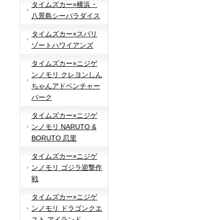
タイムズカー×横浜・
八景島シーパラダイス
タイムズカー×スパリ
ゾートハワイアンズ
タイムズカー×ニジゲ
ンノモリ クレヨンしん
ちゃんアドベンチャー
パーク
タイムズカー×ニジゲ
ンノモリ NARUTO &
BORUTO 忍里
タイムズカー×ニジゲ
ンノモリ ゴジラ迎撃作
戦
タイムズカー×ニジゲ
ンノモリ ドラゴンクエ
スト アイランド