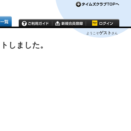
ゲスト
ようこそ
さん
ウトしました。