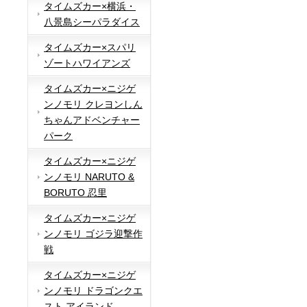
タイムズカー×横浜・
八景島シーパラダイス
タイムズカー×スパリ
ゾートハワイアンズ
タイムズカー×ニジゲ
ンノモリ クレヨンしん
ちゃんアドベンチャー
パーク
タイムズカー×ニジゲ
ンノモリ NARUTO &
BORUTO 忍里
タイムズカー×ニジゲ
ンノモリ ゴジラ迎撃作
戦
タイムズカー×ニジゲ
ンノモリ ドラゴンクエ
スト アイランド