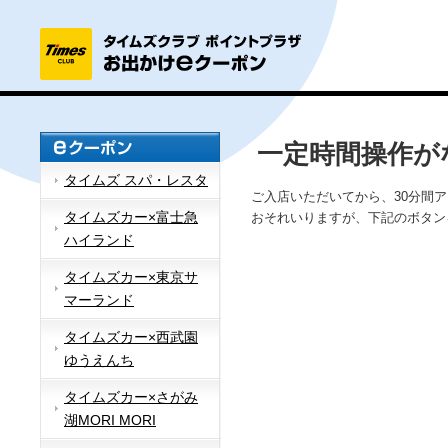
一定時間操作が
タイムズ スパ・レスタ
ご入店いただいてから、30分間
タイムズカー×富士急
おそれいりますが、下記のボタン
ハイランド
タイムズカー×東京サ
マーランド
タイムズカー×西武園
ゆうえんち
タイムズカー×さがみ
湖MORI MORI