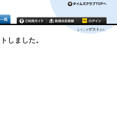
ゲスト
ようこそ
さん
ウトしました。