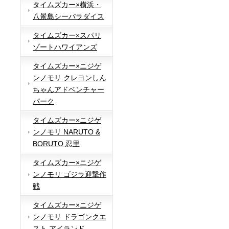
タイムズカー×横浜・
八景島シーパラダイス
タイムズカー×スパリ
ゾートハワイアンズ
タイムズカー×ニジゲ
ンノモリ クレヨンしん
ちゃんアドベンチャー
パーク
タイムズカー×ニジゲ
ンノモリ NARUTO &
BORUTO 忍里
タイムズカー×ニジゲ
ンノモリ ゴジラ迎撃作
戦
タイムズカー×ニジゲ
ンノモリ ドラゴンクエ
スト アイランド