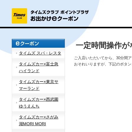
一定時間操作が
タイムズ スパ・レスタ
ご入店いただいてから、30分間
タイムズカー×富士急
おそれいりますが、下記のボタン
ハイランド
タイムズカー×東京サ
マーランド
タイムズカー×西武園
ゆうえんち
タイムズカー×さがみ
湖MORI MORI