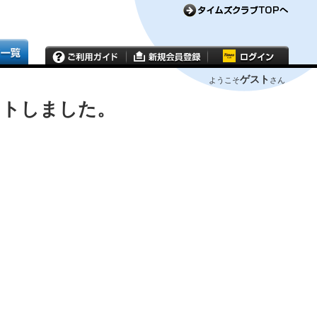
ゲスト
ようこそ
さん
ウトしました。