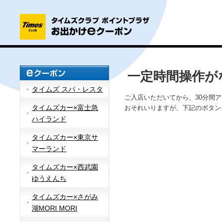
一定時間操作が
タイムズ スパ・レスタ
ご入店いただいてから、30分間
タイムズカー×富士急
おそれいりますが、下記のボタン
ハイランド
タイムズカー×東京サ
マーランド
タイムズカー×西武園
ゆうえんち
タイムズカー×さがみ
湖MORI MORI