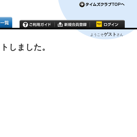
ゲスト
ようこそ
さん
ウトしました。