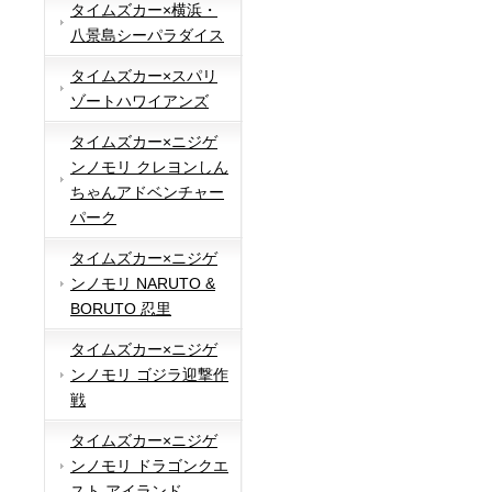
タイムズカー×横浜・
八景島シーパラダイス
タイムズカー×スパリ
ゾートハワイアンズ
タイムズカー×ニジゲ
ンノモリ クレヨンしん
ちゃんアドベンチャー
パーク
タイムズカー×ニジゲ
ンノモリ NARUTO &
BORUTO 忍里
タイムズカー×ニジゲ
ンノモリ ゴジラ迎撃作
戦
タイムズカー×ニジゲ
ンノモリ ドラゴンクエ
スト アイランド