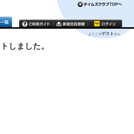
ゲスト
ようこそ
さん
ウトしました。