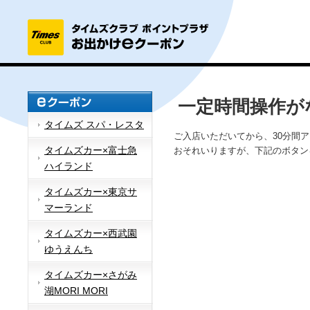
一定時間操作が
タイムズ スパ・レスタ
ご入店いただいてから、30分間
タイムズカー×富士急
おそれいりますが、下記のボタン
ハイランド
タイムズカー×東京サ
マーランド
タイムズカー×西武園
ゆうえんち
タイムズカー×さがみ
湖MORI MORI