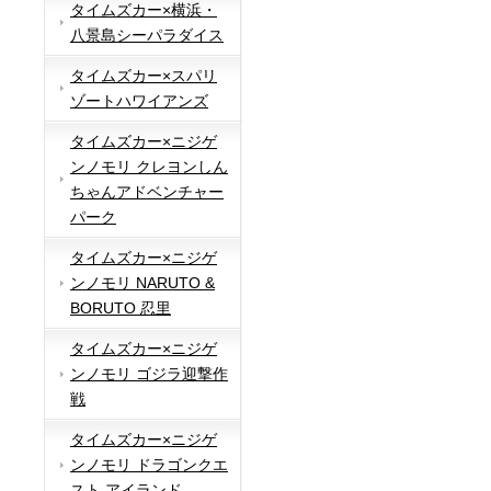
タイムズカー×横浜・
八景島シーパラダイス
タイムズカー×スパリ
ゾートハワイアンズ
タイムズカー×ニジゲ
ンノモリ クレヨンしん
ちゃんアドベンチャー
パーク
タイムズカー×ニジゲ
ンノモリ NARUTO &
BORUTO 忍里
タイムズカー×ニジゲ
ンノモリ ゴジラ迎撃作
戦
タイムズカー×ニジゲ
ンノモリ ドラゴンクエ
スト アイランド