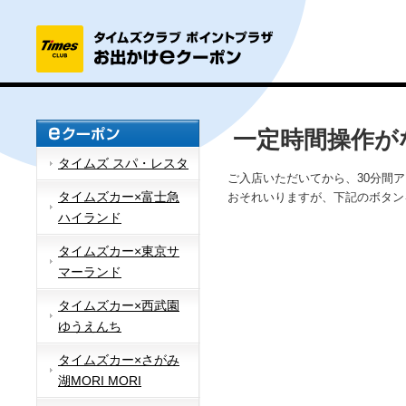
一定時間操作が
タイムズ スパ・レスタ
ご入店いただいてから、30分間
タイムズカー×富士急
おそれいりますが、下記のボタン
ハイランド
タイムズカー×東京サ
マーランド
タイムズカー×西武園
ゆうえんち
タイムズカー×さがみ
湖MORI MORI