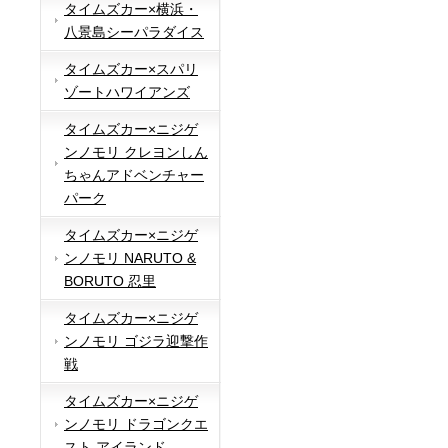
タイムズカー×横浜・
八景島シーパラダイス
タイムズカー×スパリ
ゾートハワイアンズ
タイムズカー×ニジゲ
ンノモリ クレヨンしん
ちゃんアドベンチャー
パーク
タイムズカー×ニジゲ
ンノモリ NARUTO &
BORUTO 忍里
タイムズカー×ニジゲ
ンノモリ ゴジラ迎撃作
戦
タイムズカー×ニジゲ
ンノモリ ドラゴンクエ
スト アイランド