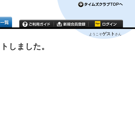
ゲスト
ようこそ
さん
ウトしました。