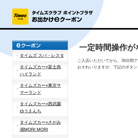
一定時間操作が
タイムズ スパ・レスタ
ご入店いただいてから、30分間
タイムズカー×富士急
おそれいりますが、下記のボタン
ハイランド
タイムズカー×東京サ
マーランド
タイムズカー×西武園
ゆうえんち
タイムズカー×さがみ
湖MORI MORI