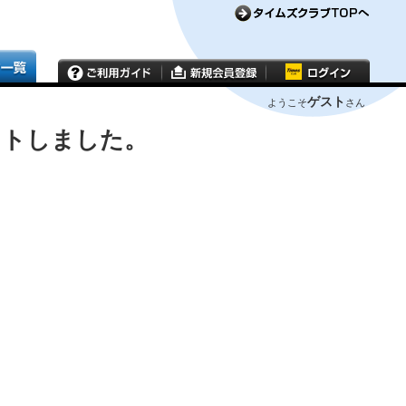
ゲスト
ようこそ
さん
ウトしました。