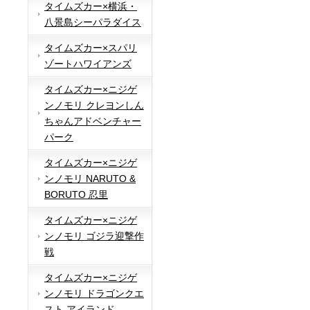
タイムズカー×横浜・
八景島シーパラダイス
タイムズカー×スパリ
ゾートハワイアンズ
タイムズカー×ニジゲ
ンノモリ クレヨンしん
ちゃんアドベンチャー
パーク
タイムズカー×ニジゲ
ンノモリ NARUTO &
BORUTO 忍里
タイムズカー×ニジゲ
ンノモリ ゴジラ迎撃作
戦
タイムズカー×ニジゲ
ンノモリ ドラゴンクエ
スト アイランド