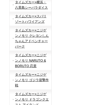
タイムズカー×横浜・
八景島シーパラダイス
タイムズカー×スパリ
ゾートハワイアンズ
タイムズカー×ニジゲ
ンノモリ クレヨンしん
ちゃんアドベンチャー
パーク
タイムズカー×ニジゲ
ンノモリ NARUTO &
BORUTO 忍里
タイムズカー×ニジゲ
ンノモリ ゴジラ迎撃作
戦
タイムズカー×ニジゲ
ンノモリ ドラゴンクエ
スト アイランド