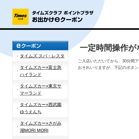
一定時間操作が
タイムズ スパ・レスタ
ご入店いただいてから、30分間
タイムズカー×富士急
おそれいりますが、下記のボタン
ハイランド
タイムズカー×東京サ
マーランド
タイムズカー×西武園
ゆうえんち
タイムズカー×さがみ
湖MORI MORI