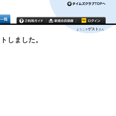
ゲスト
ようこそ
さん
ウトしました。