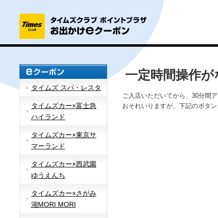
一定時間操作が
タイムズ スパ・レスタ
ご入店いただいてから、30分間
タイムズカー×富士急
おそれいりますが、下記のボタン
ハイランド
タイムズカー×東京サ
マーランド
タイムズカー×西武園
ゆうえんち
タイムズカー×さがみ
湖MORI MORI