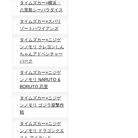
タイムズカー×横浜・
八景島シーパラダイス
タイムズカー×スパリ
ゾートハワイアンズ
タイムズカー×ニジゲ
ンノモリ クレヨンしん
ちゃんアドベンチャー
パーク
タイムズカー×ニジゲ
ンノモリ NARUTO &
BORUTO 忍里
タイムズカー×ニジゲ
ンノモリ ゴジラ迎撃作
戦
タイムズカー×ニジゲ
ンノモリ ドラゴンクエ
スト アイランド