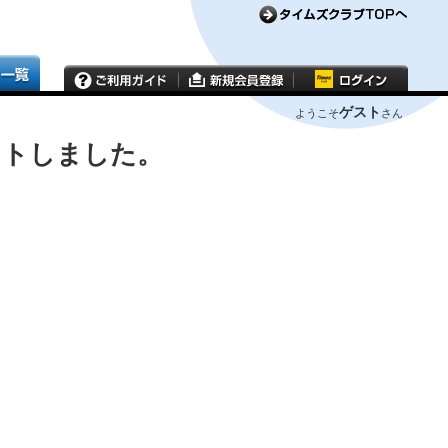
ゲスト
ようこそ
さん
ウトしました。