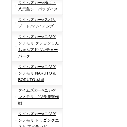
タイムズカー×横浜・
八景島シーパラダイス
タイムズカー×スパリ
ゾートハワイアンズ
タイムズカー×ニジゲ
ンノモリ クレヨンしん
ちゃんアドベンチャー
パーク
タイムズカー×ニジゲ
ンノモリ NARUTO &
BORUTO 忍里
タイムズカー×ニジゲ
ンノモリ ゴジラ迎撃作
戦
タイムズカー×ニジゲ
ンノモリ ドラゴンクエ
スト アイランド