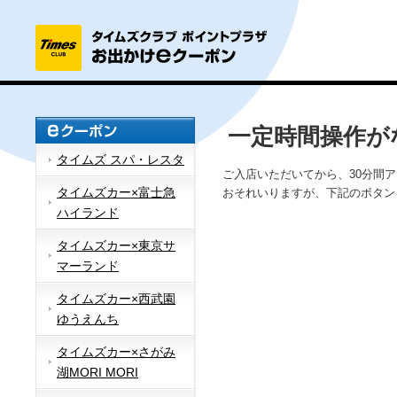
一定時間操作が
タイムズ スパ・レスタ
ご入店いただいてから、30分間
タイムズカー×富士急
おそれいりますが、下記のボタン
ハイランド
タイムズカー×東京サ
マーランド
タイムズカー×西武園
ゆうえんち
タイムズカー×さがみ
湖MORI MORI