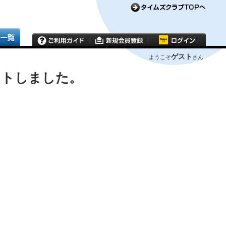
ゲスト
ようこそ
さん
ウトしました。