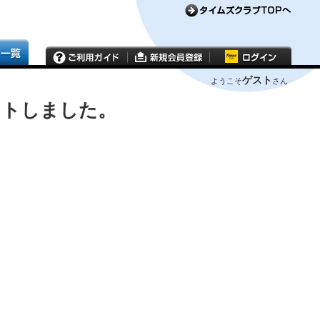
ゲスト
ようこそ
さん
ウトしました。