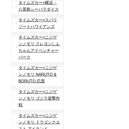
タイムズカー×横浜・
八景島シーパラダイス
タイムズカー×スパリ
ゾートハワイアンズ
タイムズカー×ニジゲ
ンノモリ クレヨンしん
ちゃんアドベンチャー
パーク
タイムズカー×ニジゲ
ンノモリ NARUTO &
BORUTO 忍里
タイムズカー×ニジゲ
ンノモリ ゴジラ迎撃作
戦
タイムズカー×ニジゲ
ンノモリ ドラゴンクエ
スト アイランド