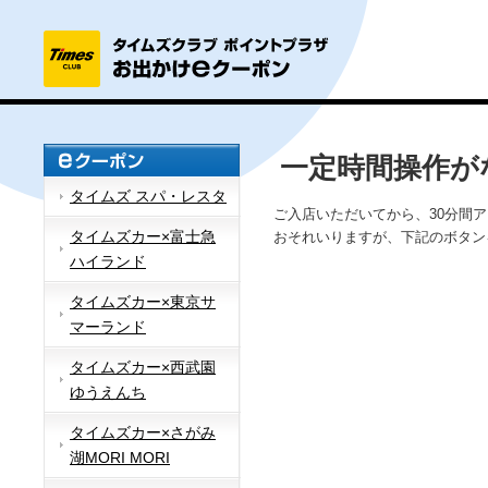
一定時間操作が
タイムズ スパ・レスタ
ご入店いただいてから、30分間
タイムズカー×富士急
おそれいりますが、下記のボタン
ハイランド
タイムズカー×東京サ
マーランド
タイムズカー×西武園
ゆうえんち
タイムズカー×さがみ
湖MORI MORI