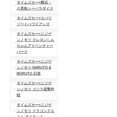
タイムズカー×横浜・
八景島シーパラダイス
タイムズカー×スパリ
ゾートハワイアンズ
タイムズカー×ニジゲ
ンノモリ クレヨンしん
ちゃんアドベンチャー
パーク
タイムズカー×ニジゲ
ンノモリ NARUTO &
BORUTO 忍里
タイムズカー×ニジゲ
ンノモリ ゴジラ迎撃作
戦
タイムズカー×ニジゲ
ンノモリ ドラゴンクエ
スト アイランド