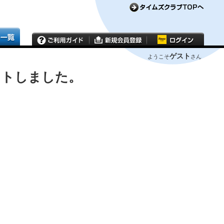
ゲスト
ようこそ
さん
ウトしました。