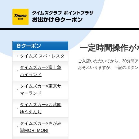
一定時間操作が
タイムズ スパ・レスタ
ご入店いただいてから、30分間
タイムズカー×富士急
おそれいりますが、下記のボタン
ハイランド
タイムズカー×東京サ
マーランド
タイムズカー×西武園
ゆうえんち
タイムズカー×さがみ
湖MORI MORI