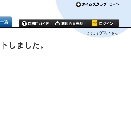
ゲスト
ようこそ
さん
ウトしました。