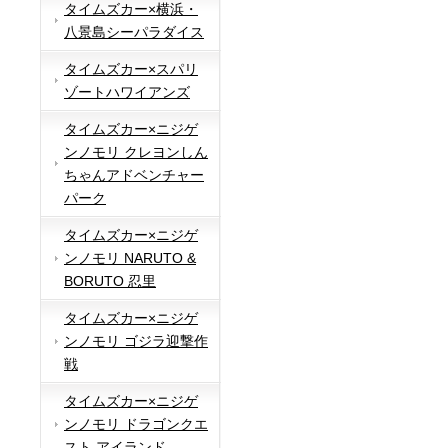
タイムズカー×横浜・
八景島シーパラダイス
タイムズカー×スパリ
ゾートハワイアンズ
タイムズカー×ニジゲ
ンノモリ クレヨンしん
ちゃんアドベンチャー
パーク
タイムズカー×ニジゲ
ンノモリ NARUTO &
BORUTO 忍里
タイムズカー×ニジゲ
ンノモリ ゴジラ迎撃作
戦
タイムズカー×ニジゲ
ンノモリ ドラゴンクエ
スト アイランド