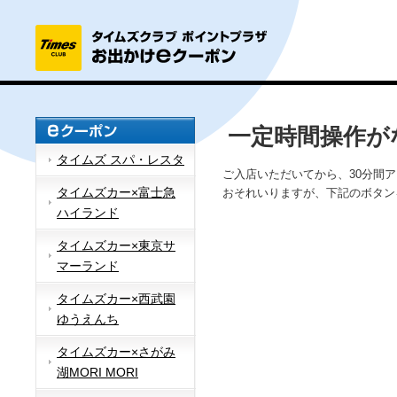
一定時間操作が
タイムズ スパ・レスタ
ご入店いただいてから、30分間
タイムズカー×富士急
おそれいりますが、下記のボタン
ハイランド
タイムズカー×東京サ
マーランド
タイムズカー×西武園
ゆうえんち
タイムズカー×さがみ
湖MORI MORI