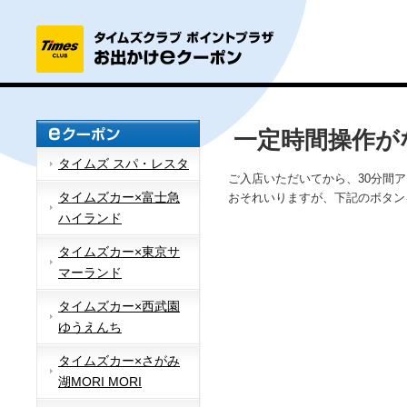
一定時間操作が
タイムズ スパ・レスタ
ご入店いただいてから、30分間
タイムズカー×富士急
おそれいりますが、下記のボタン
ハイランド
タイムズカー×東京サ
マーランド
タイムズカー×西武園
ゆうえんち
タイムズカー×さがみ
湖MORI MORI