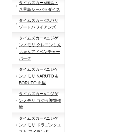
タイムズカー×横浜・
八景島シーパラダイス
タイムズカー×スパリ
ゾートハワイアンズ
タイムズカー×ニジゲ
ンノモリ クレヨンしん
ちゃんアドベンチャー
パーク
タイムズカー×ニジゲ
ンノモリ NARUTO &
BORUTO 忍里
タイムズカー×ニジゲ
ンノモリ ゴジラ迎撃作
戦
タイムズカー×ニジゲ
ンノモリ ドラゴンクエ
スト アイランド