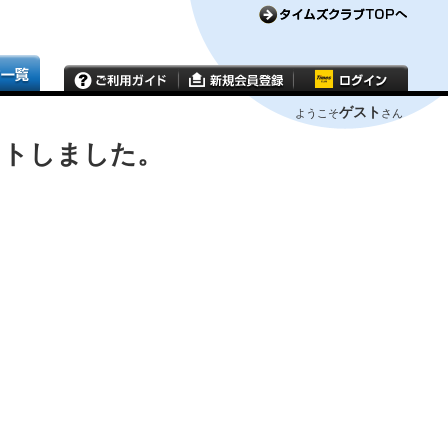
ゲスト
ようこそ
さん
ウトしました。