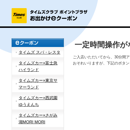
一定時間操作が
タイムズ スパ・レスタ
ご入店いただいてから、30分間
タイムズカー×富士急
おそれいりますが、下記のボタン
ハイランド
タイムズカー×東京サ
マーランド
タイムズカー×西武園
ゆうえんち
タイムズカー×さがみ
湖MORI MORI