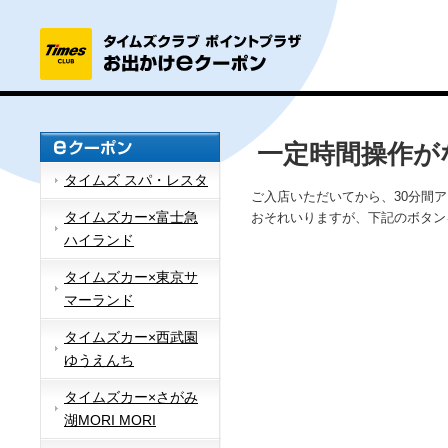
一定時間操作が
タイムズ スパ・レスタ
ご入店いただいてから、30分間
タイムズカー×富士急
おそれいりますが、下記のボタン
ハイランド
タイムズカー×東京サ
マーランド
タイムズカー×西武園
ゆうえんち
タイムズカー×さがみ
湖MORI MORI