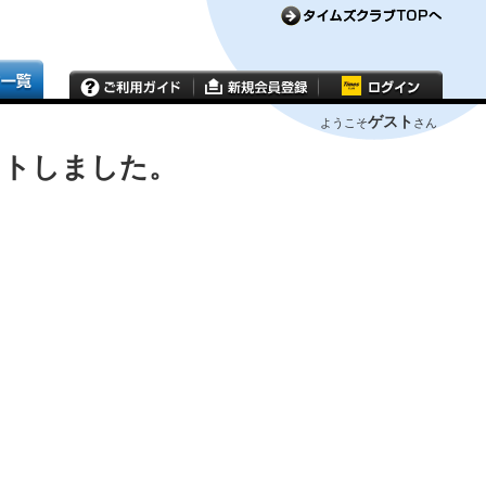
ゲスト
ようこそ
さん
ウトしました。