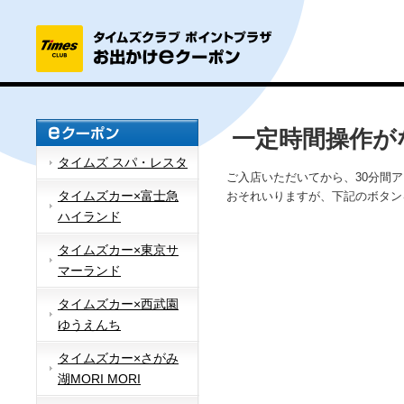
一定時間操作が
タイムズ スパ・レスタ
ご入店いただいてから、30分間
タイムズカー×富士急
おそれいりますが、下記のボタン
ハイランド
タイムズカー×東京サ
マーランド
タイムズカー×西武園
ゆうえんち
タイムズカー×さがみ
湖MORI MORI