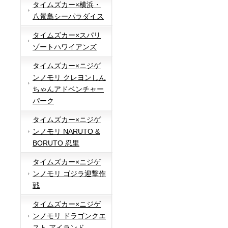
タイムズカー×横浜・
八景島シーパラダイス
タイムズカー×スパリ
ゾートハワイアンズ
タイムズカー×ニジゲ
ンノモリ クレヨンしん
ちゃんアドベンチャー
パーク
タイムズカー×ニジゲ
ンノモリ NARUTO &
BORUTO 忍里
タイムズカー×ニジゲ
ンノモリ ゴジラ迎撃作
戦
タイムズカー×ニジゲ
ンノモリ ドラゴンクエ
スト アイランド