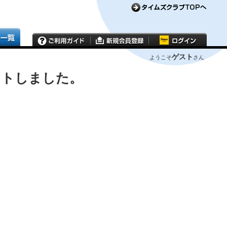
ゲスト
ようこそ
さん
ウトしました。