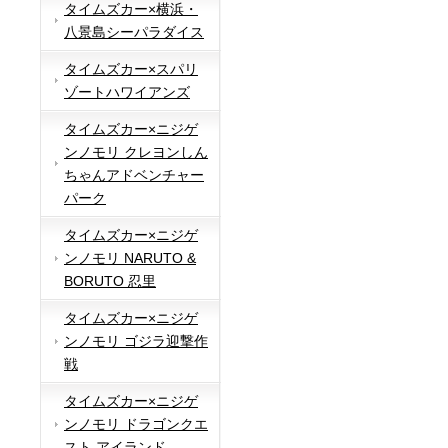
タイムズカー×横浜・
八景島シーパラダイス
タイムズカー×スパリ
ゾートハワイアンズ
タイムズカー×ニジゲ
ンノモリ クレヨンしん
ちゃんアドベンチャー
パーク
タイムズカー×ニジゲ
ンノモリ NARUTO &
BORUTO 忍里
タイムズカー×ニジゲ
ンノモリ ゴジラ迎撃作
戦
タイムズカー×ニジゲ
ンノモリ ドラゴンクエ
スト アイランド