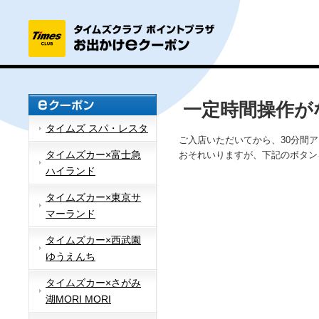
一定時間操作が
タイムズ スパ・レスタ
ご入店いただいてから、30分間
タイムズカー×富士急
おそれいりますが、下記のボタン
ハイランド
タイムズカー×東京サ
マーランド
タイムズカー×西武園
ゆうえんち
タイムズカー×さがみ
湖MORI MORI