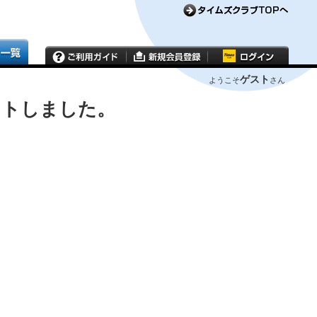
ゲスト
ようこそ
さん
ウトしました。