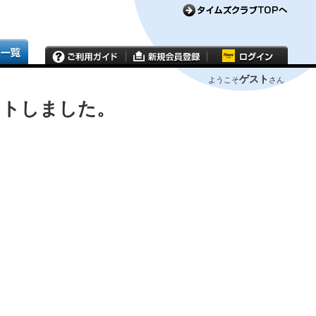
ゲスト
ようこそ
さん
ウトしました。