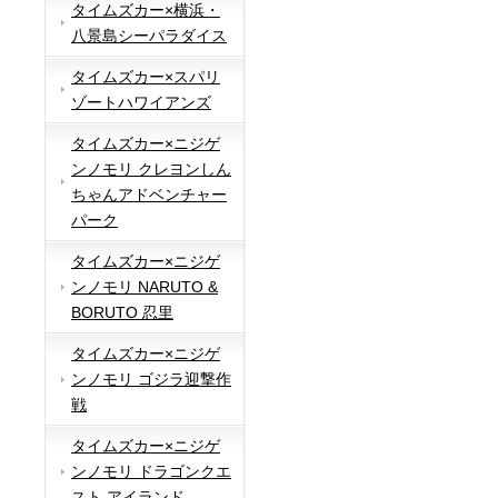
タイムズカー×横浜・
八景島シーパラダイス
タイムズカー×スパリ
ゾートハワイアンズ
タイムズカー×ニジゲ
ンノモリ クレヨンしん
ちゃんアドベンチャー
パーク
タイムズカー×ニジゲ
ンノモリ NARUTO &
BORUTO 忍里
タイムズカー×ニジゲ
ンノモリ ゴジラ迎撃作
戦
タイムズカー×ニジゲ
ンノモリ ドラゴンクエ
スト アイランド