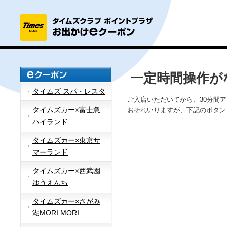
一定時間操作が
タイムズ スパ・レスタ
ご入店いただいてから、30分間
タイムズカー×富士急
おそれいりますが、下記のボタン
ハイランド
タイムズカー×東京サ
マーランド
タイムズカー×西武園
ゆうえんち
タイムズカー×さがみ
湖MORI MORI