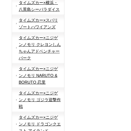
タイムズカー×横浜・
八景島シーパラダイス
タイムズカー×スパリ
ゾートハワイアンズ
タイムズカー×ニジゲ
ンノモリ クレヨンしん
ちゃんアドベンチャー
パーク
タイムズカー×ニジゲ
ンノモリ NARUTO &
BORUTO 忍里
タイムズカー×ニジゲ
ンノモリ ゴジラ迎撃作
戦
タイムズカー×ニジゲ
ンノモリ ドラゴンクエ
スト アイランド