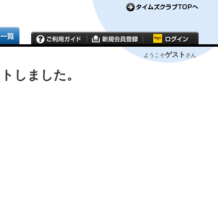
ゲスト
ようこそ
さん
ウトしました。