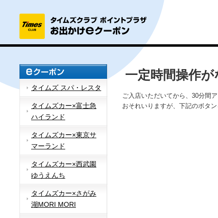
一定時間操作が
タイムズ スパ・レスタ
ご入店いただいてから、30分間
タイムズカー×富士急
おそれいりますが、下記のボタン
ハイランド
タイムズカー×東京サ
マーランド
タイムズカー×西武園
ゆうえんち
タイムズカー×さがみ
湖MORI MORI