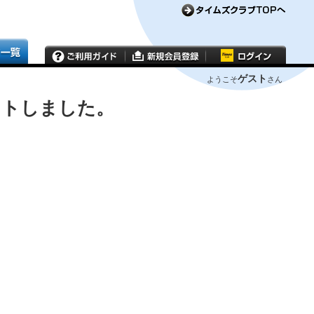
ゲスト
ようこそ
さん
ウトしました。