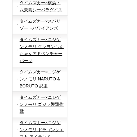
タイムズカー×横浜・
八景島シーパラダイス
タイムズカー×スパリ
ゾートハワイアンズ
タイムズカー×ニジゲ
ンノモリ クレヨンしん
ちゃんアドベンチャー
パーク
タイムズカー×ニジゲ
ンノモリ NARUTO &
BORUTO 忍里
タイムズカー×ニジゲ
ンノモリ ゴジラ迎撃作
戦
タイムズカー×ニジゲ
ンノモリ ドラゴンクエ
スト アイランド