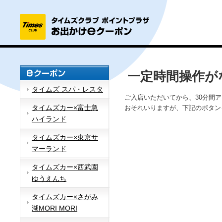
一定時間操作が
タイムズ スパ・レスタ
ご入店いただいてから、30分間
タイムズカー×富士急
おそれいりますが、下記のボタン
ハイランド
タイムズカー×東京サ
マーランド
タイムズカー×西武園
ゆうえんち
タイムズカー×さがみ
湖MORI MORI