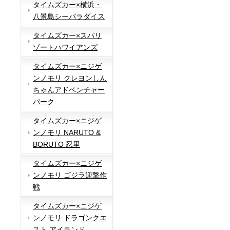
タイムズカー×横浜・
八景島シーパラダイス
タイムズカー×スパリ
ゾートハワイアンズ
タイムズカー×ニジゲ
ンノモリ クレヨンしん
ちゃんアドベンチャー
パーク
タイムズカー×ニジゲ
ンノモリ NARUTO &
BORUTO 忍里
タイムズカー×ニジゲ
ンノモリ ゴジラ迎撃作
戦
タイムズカー×ニジゲ
ンノモリ ドラゴンクエ
スト アイランド