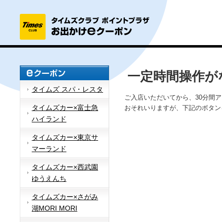
一定時間操作が
タイムズ スパ・レスタ
ご入店いただいてから、30分間
タイムズカー×富士急
おそれいりますが、下記のボタン
ハイランド
タイムズカー×東京サ
マーランド
タイムズカー×西武園
ゆうえんち
タイムズカー×さがみ
湖MORI MORI