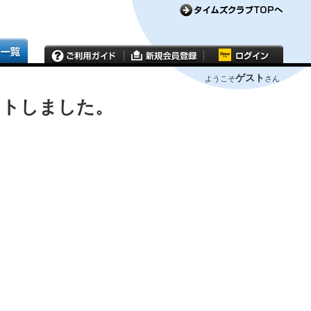
ゲスト
ようこそ
さん
ウトしました。