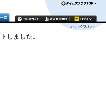
ゲスト
ようこそ
さん
ウトしました。