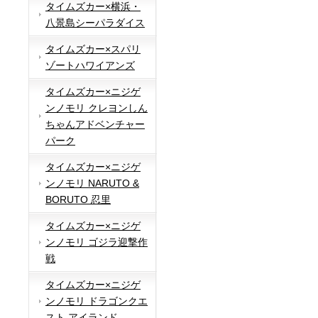
タイムズカー×横浜・
八景島シーパラダイス
タイムズカー×スパリ
ゾートハワイアンズ
タイムズカー×ニジゲ
ンノモリ クレヨンしん
ちゃんアドベンチャー
パーク
タイムズカー×ニジゲ
ンノモリ NARUTO &
BORUTO 忍里
タイムズカー×ニジゲ
ンノモリ ゴジラ迎撃作
戦
タイムズカー×ニジゲ
ンノモリ ドラゴンクエ
スト アイランド