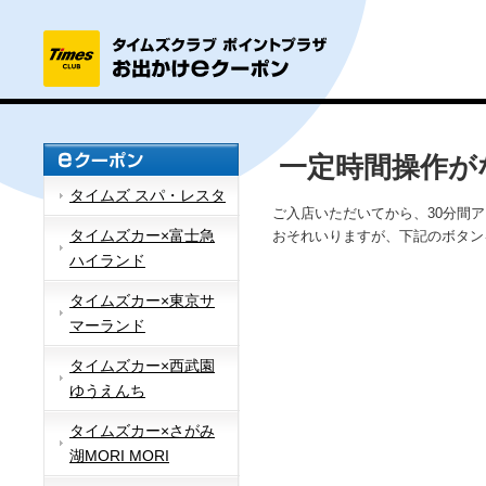
一定時間操作が
タイムズ スパ・レスタ
ご入店いただいてから、30分間
タイムズカー×富士急
おそれいりますが、下記のボタン
ハイランド
タイムズカー×東京サ
マーランド
タイムズカー×西武園
ゆうえんち
タイムズカー×さがみ
湖MORI MORI