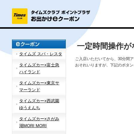
一定時間操作が
タイムズ スパ・レスタ
ご入店いただいてから、30分間
タイムズカー×富士急
おそれいりますが、下記のボタン
ハイランド
タイムズカー×東京サ
マーランド
タイムズカー×西武園
ゆうえんち
タイムズカー×さがみ
湖MORI MORI