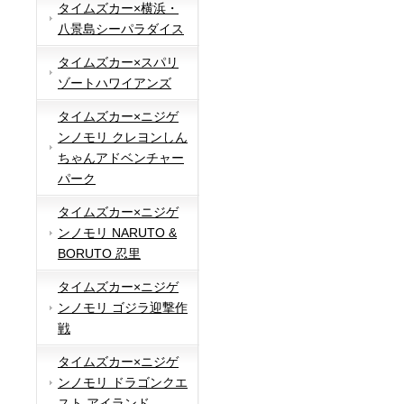
タイムズカー×横浜・
八景島シーパラダイス
タイムズカー×スパリ
ゾートハワイアンズ
タイムズカー×ニジゲ
ンノモリ クレヨンしん
ちゃんアドベンチャー
パーク
タイムズカー×ニジゲ
ンノモリ NARUTO &
BORUTO 忍里
タイムズカー×ニジゲ
ンノモリ ゴジラ迎撃作
戦
タイムズカー×ニジゲ
ンノモリ ドラゴンクエ
スト アイランド