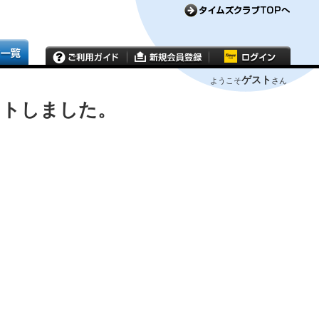
ゲスト
ようこそ
さん
ウトしました。