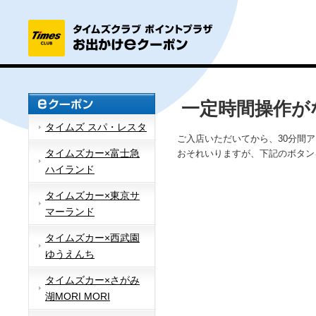
一定時間操作が
タイムズ スパ・レスタ
ご入店いただいてから、30分間
タイムズカー×富士急
おそれいりますが、下記のボタン
ハイランド
タイムズカー×東京サ
マーランド
タイムズカー×西武園
ゆうえんち
タイムズカー×さがみ
湖MORI MORI