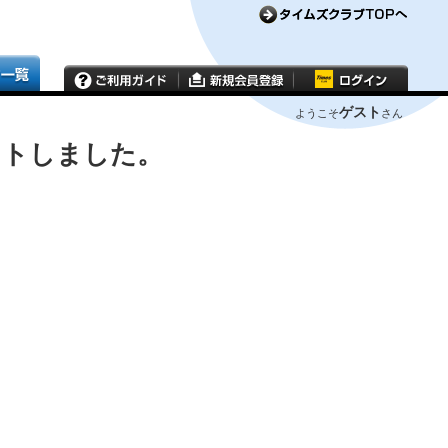
ゲスト
ようこそ
さん
ウトしました。