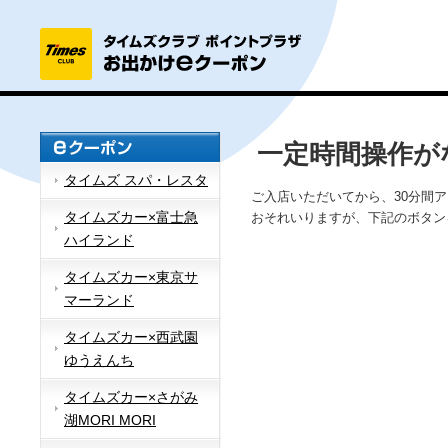
一定時間操作が
タイムズ スパ・レスタ
ご入店いただいてから、30分間
タイムズカー×富士急
おそれいりますが、下記のボタン
ハイランド
タイムズカー×東京サ
マーランド
タイムズカー×西武園
ゆうえんち
タイムズカー×さがみ
湖MORI MORI