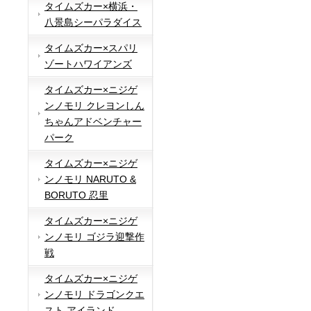
タイムズカー×横浜・
八景島シーパラダイス
タイムズカー×スパリ
ゾートハワイアンズ
タイムズカー×ニジゲ
ンノモリ クレヨンしん
ちゃんアドベンチャー
パーク
タイムズカー×ニジゲ
ンノモリ NARUTO &
BORUTO 忍里
タイムズカー×ニジゲ
ンノモリ ゴジラ迎撃作
戦
タイムズカー×ニジゲ
ンノモリ ドラゴンクエ
スト アイランド