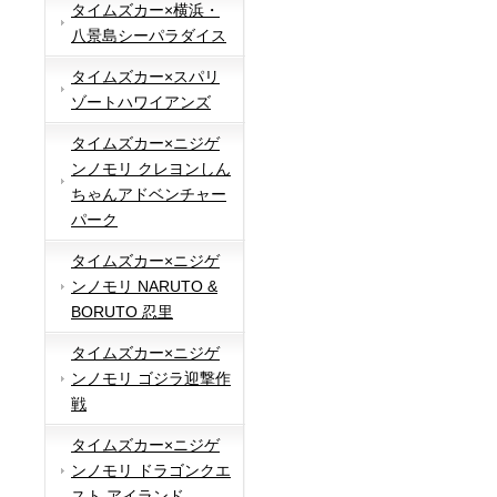
タイムズカー×横浜・
八景島シーパラダイス
タイムズカー×スパリ
ゾートハワイアンズ
タイムズカー×ニジゲ
ンノモリ クレヨンしん
ちゃんアドベンチャー
パーク
タイムズカー×ニジゲ
ンノモリ NARUTO &
BORUTO 忍里
タイムズカー×ニジゲ
ンノモリ ゴジラ迎撃作
戦
タイムズカー×ニジゲ
ンノモリ ドラゴンクエ
スト アイランド