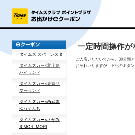
一定時間操作が
タイムズ スパ・レスタ
ご入店いただいてから、30分間
タイムズカー×富士急
おそれいりますが、下記のボタン
ハイランド
タイムズカー×東京サ
マーランド
タイムズカー×西武園
ゆうえんち
タイムズカー×さがみ
湖MORI MORI