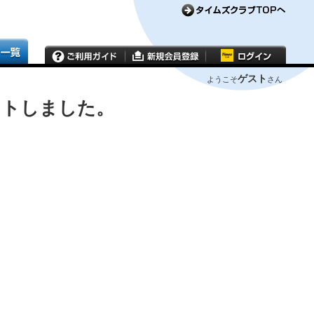
ゲスト
ようこそ
さん
ウトしました。