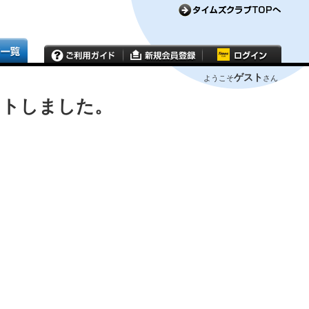
ゲスト
ようこそ
さん
ウトしました。