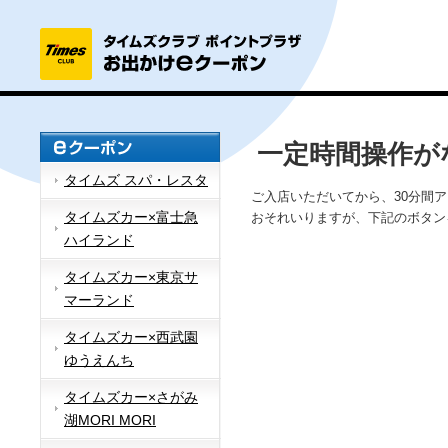
一定時間操作が
タイムズ スパ・レスタ
ご入店いただいてから、30分間
タイムズカー×富士急
おそれいりますが、下記のボタン
ハイランド
タイムズカー×東京サ
マーランド
タイムズカー×西武園
ゆうえんち
タイムズカー×さがみ
湖MORI MORI