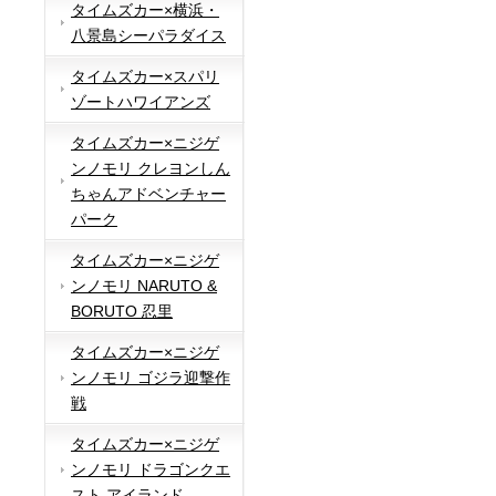
タイムズカー×横浜・
八景島シーパラダイス
タイムズカー×スパリ
ゾートハワイアンズ
タイムズカー×ニジゲ
ンノモリ クレヨンしん
ちゃんアドベンチャー
パーク
タイムズカー×ニジゲ
ンノモリ NARUTO &
BORUTO 忍里
タイムズカー×ニジゲ
ンノモリ ゴジラ迎撃作
戦
タイムズカー×ニジゲ
ンノモリ ドラゴンクエ
スト アイランド