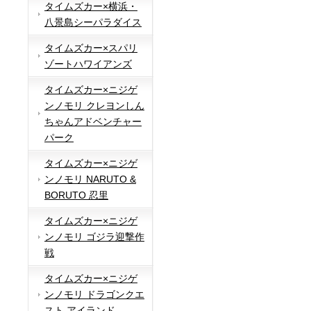
タイムズカー×横浜・
八景島シーパラダイス
タイムズカー×スパリ
ゾートハワイアンズ
タイムズカー×ニジゲ
ンノモリ クレヨンしん
ちゃんアドベンチャー
パーク
タイムズカー×ニジゲ
ンノモリ NARUTO &
BORUTO 忍里
タイムズカー×ニジゲ
ンノモリ ゴジラ迎撃作
戦
タイムズカー×ニジゲ
ンノモリ ドラゴンクエ
スト アイランド