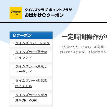
一定時間操作が
タイムズ スパ・レスタ
ご入店いただいてから、30分間
タイムズカー×富士急
おそれいりますが、下記のボタン
ハイランド
タイムズカー×東京サ
マーランド
タイムズカー×西武園
ゆうえんち
タイムズカー×さがみ
湖MORI MORI