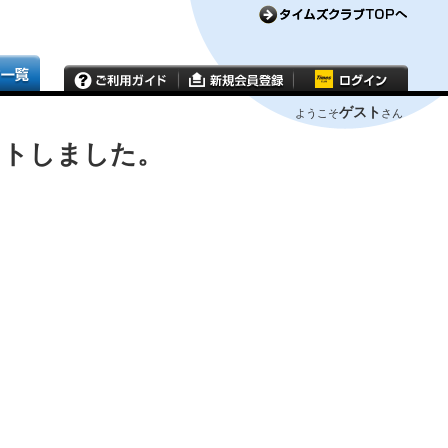
ゲスト
ようこそ
さん
ウトしました。