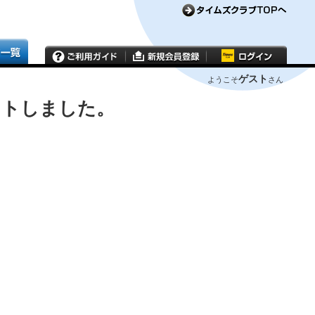
ゲスト
ようこそ
さん
ウトしました。