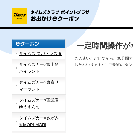
一定時間操作が
タイムズ スパ・レスタ
ご入店いただいてから、30分間
タイムズカー×富士急
おそれいりますが、下記のボタン
ハイランド
タイムズカー×東京サ
マーランド
タイムズカー×西武園
ゆうえんち
タイムズカー×さがみ
湖MORI MORI