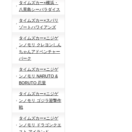
タイムズカー×横浜・
八景島シーパラダイス
タイムズカー×スパリ
ゾートハワイアンズ
タイムズカー×ニジゲ
ンノモリ クレヨンしん
ちゃんアドベンチャー
パーク
タイムズカー×ニジゲ
ンノモリ NARUTO &
BORUTO 忍里
タイムズカー×ニジゲ
ンノモリ ゴジラ迎撃作
戦
タイムズカー×ニジゲ
ンノモリ ドラゴンクエ
スト アイランド