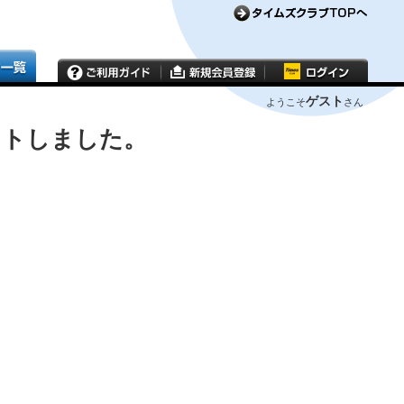
ゲスト
ようこそ
さん
ウトしました。