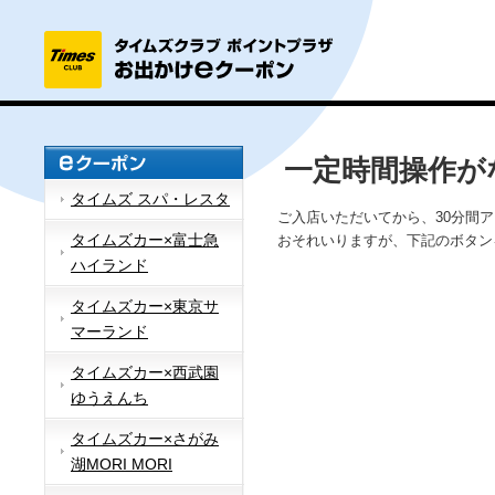
一定時間操作が
タイムズ スパ・レスタ
ご入店いただいてから、30分間
タイムズカー×富士急
おそれいりますが、下記のボタン
ハイランド
タイムズカー×東京サ
マーランド
タイムズカー×西武園
ゆうえんち
タイムズカー×さがみ
湖MORI MORI