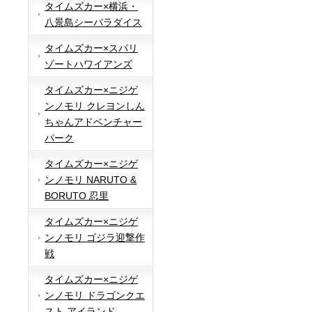
タイムズカー×横浜・
八景島シーパラダイス
タイムズカー×スパリ
ゾートハワイアンズ
タイムズカー×ニジゲ
ンノモリ クレヨンしん
ちゃんアドベンチャー
パーク
タイムズカー×ニジゲ
ンノモリ NARUTO &
BORUTO 忍里
タイムズカー×ニジゲ
ンノモリ ゴジラ迎撃作
戦
タイムズカー×ニジゲ
ンノモリ ドラゴンクエ
スト アイランド