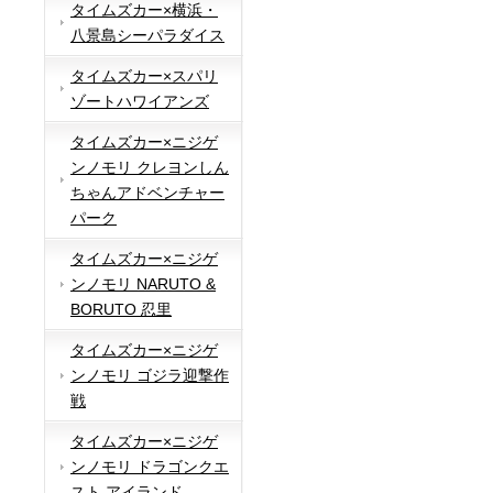
タイムズカー×横浜・
八景島シーパラダイス
タイムズカー×スパリ
ゾートハワイアンズ
タイムズカー×ニジゲ
ンノモリ クレヨンしん
ちゃんアドベンチャー
パーク
タイムズカー×ニジゲ
ンノモリ NARUTO &
BORUTO 忍里
タイムズカー×ニジゲ
ンノモリ ゴジラ迎撃作
戦
タイムズカー×ニジゲ
ンノモリ ドラゴンクエ
スト アイランド