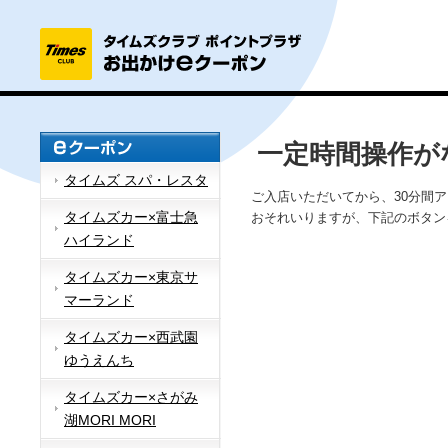
一定時間操作が
タイムズ スパ・レスタ
ご入店いただいてから、30分間
タイムズカー×富士急
おそれいりますが、下記のボタン
ハイランド
タイムズカー×東京サ
マーランド
タイムズカー×西武園
ゆうえんち
タイムズカー×さがみ
湖MORI MORI