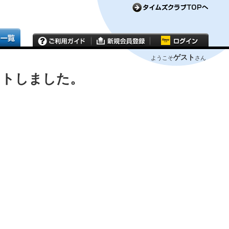
ゲスト
ようこそ
さん
ウトしました。