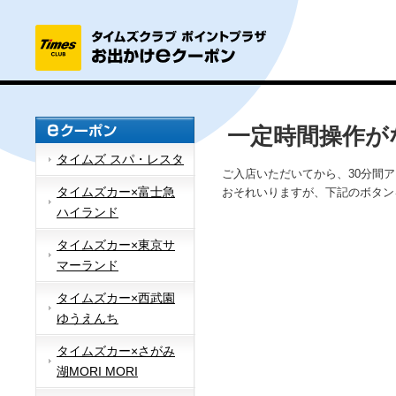
一定時間操作が
タイムズ スパ・レスタ
ご入店いただいてから、30分間
タイムズカー×富士急
おそれいりますが、下記のボタン
ハイランド
タイムズカー×東京サ
マーランド
タイムズカー×西武園
ゆうえんち
タイムズカー×さがみ
湖MORI MORI