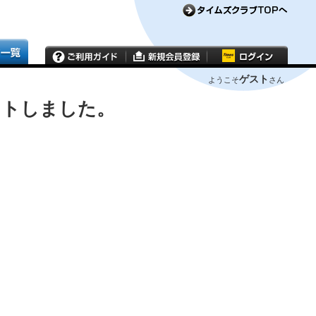
ゲスト
ようこそ
さん
ウトしました。