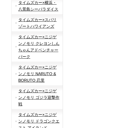
タイムズカー×横浜・
八景島シーパラダイス
タイムズカー×スパリ
ゾートハワイアンズ
タイムズカー×ニジゲ
ンノモリ クレヨンしん
ちゃんアドベンチャー
パーク
タイムズカー×ニジゲ
ンノモリ NARUTO &
BORUTO 忍里
タイムズカー×ニジゲ
ンノモリ ゴジラ迎撃作
戦
タイムズカー×ニジゲ
ンノモリ ドラゴンクエ
スト アイランド