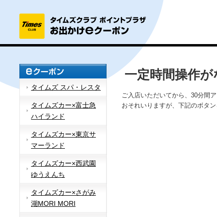
一定時間操作が
タイムズ スパ・レスタ
ご入店いただいてから、30分間
タイムズカー×富士急
おそれいりますが、下記のボタン
ハイランド
タイムズカー×東京サ
マーランド
タイムズカー×西武園
ゆうえんち
タイムズカー×さがみ
湖MORI MORI