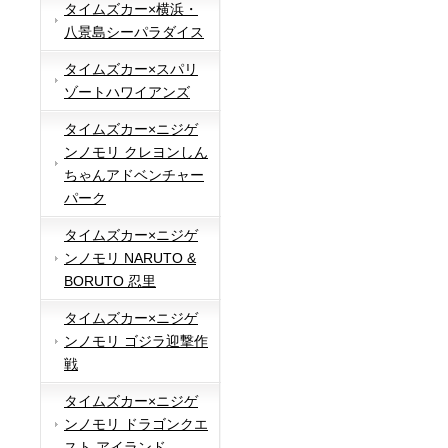
タイムズカー×横浜・
八景島シーパラダイス
タイムズカー×スパリ
ゾートハワイアンズ
タイムズカー×ニジゲ
ンノモリ クレヨンしん
ちゃんアドベンチャー
パーク
タイムズカー×ニジゲ
ンノモリ NARUTO &
BORUTO 忍里
タイムズカー×ニジゲ
ンノモリ ゴジラ迎撃作
戦
タイムズカー×ニジゲ
ンノモリ ドラゴンクエ
スト アイランド