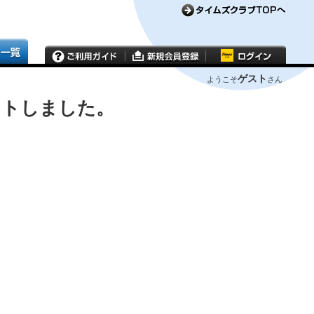
ゲスト
ようこそ
さん
ウトしました。