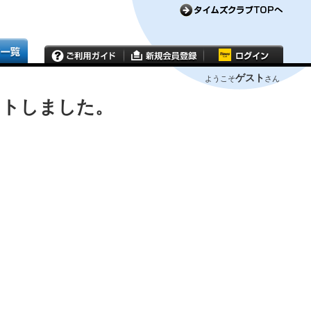
ゲスト
ようこそ
さん
ウトしました。