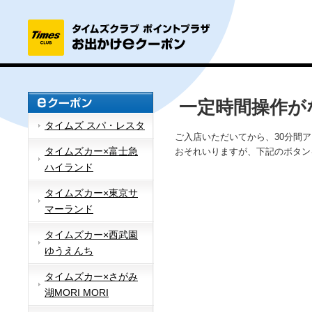
一定時間操作が
タイムズ スパ・レスタ
ご入店いただいてから、30分間
タイムズカー×富士急
おそれいりますが、下記のボタン
ハイランド
タイムズカー×東京サ
マーランド
タイムズカー×西武園
ゆうえんち
タイムズカー×さがみ
湖MORI MORI