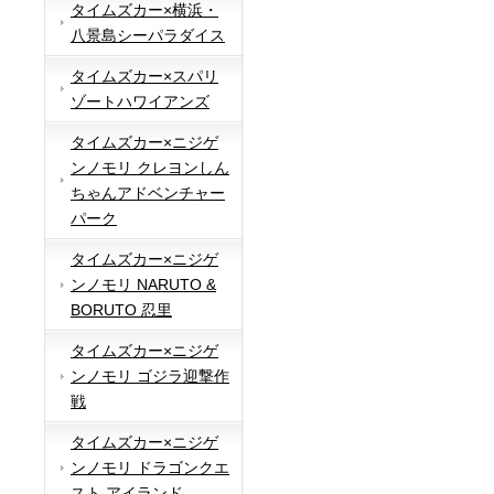
タイムズカー×横浜・
八景島シーパラダイス
タイムズカー×スパリ
ゾートハワイアンズ
タイムズカー×ニジゲ
ンノモリ クレヨンしん
ちゃんアドベンチャー
パーク
タイムズカー×ニジゲ
ンノモリ NARUTO &
BORUTO 忍里
タイムズカー×ニジゲ
ンノモリ ゴジラ迎撃作
戦
タイムズカー×ニジゲ
ンノモリ ドラゴンクエ
スト アイランド