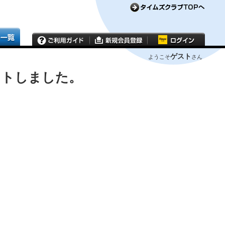
ゲスト
ようこそ
さん
ウトしました。