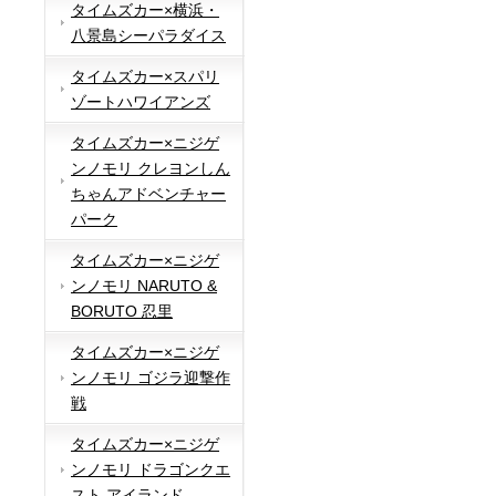
タイムズカー×横浜・
八景島シーパラダイス
タイムズカー×スパリ
ゾートハワイアンズ
タイムズカー×ニジゲ
ンノモリ クレヨンしん
ちゃんアドベンチャー
パーク
タイムズカー×ニジゲ
ンノモリ NARUTO &
BORUTO 忍里
タイムズカー×ニジゲ
ンノモリ ゴジラ迎撃作
戦
タイムズカー×ニジゲ
ンノモリ ドラゴンクエ
スト アイランド