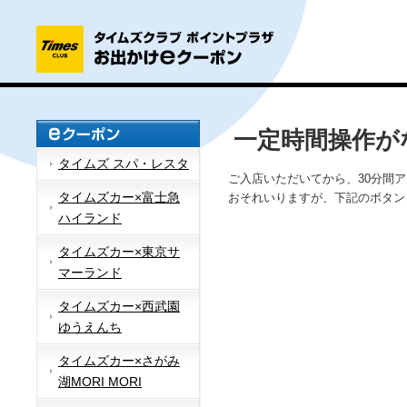
一定時間操作が
タイムズ スパ・レスタ
ご入店いただいてから、30分間
タイムズカー×富士急
おそれいりますが、下記のボタン
ハイランド
タイムズカー×東京サ
マーランド
タイムズカー×西武園
ゆうえんち
タイムズカー×さがみ
湖MORI MORI