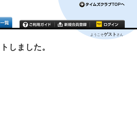
ゲスト
ようこそ
さん
ウトしました。