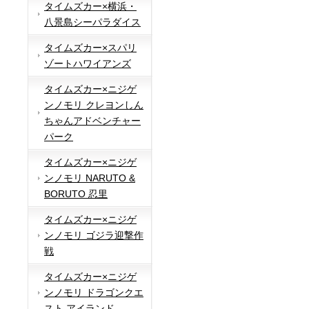
タイムズカー×横浜・
八景島シーパラダイス
タイムズカー×スパリ
ゾートハワイアンズ
タイムズカー×ニジゲ
ンノモリ クレヨンしん
ちゃんアドベンチャー
パーク
タイムズカー×ニジゲ
ンノモリ NARUTO &
BORUTO 忍里
タイムズカー×ニジゲ
ンノモリ ゴジラ迎撃作
戦
タイムズカー×ニジゲ
ンノモリ ドラゴンクエ
スト アイランド