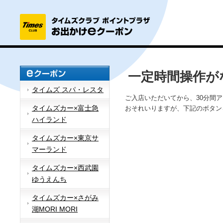
一定時間操作が
タイムズ スパ・レスタ
ご入店いただいてから、30分間
タイムズカー×富士急
おそれいりますが、下記のボタン
ハイランド
タイムズカー×東京サ
マーランド
タイムズカー×西武園
ゆうえんち
タイムズカー×さがみ
湖MORI MORI