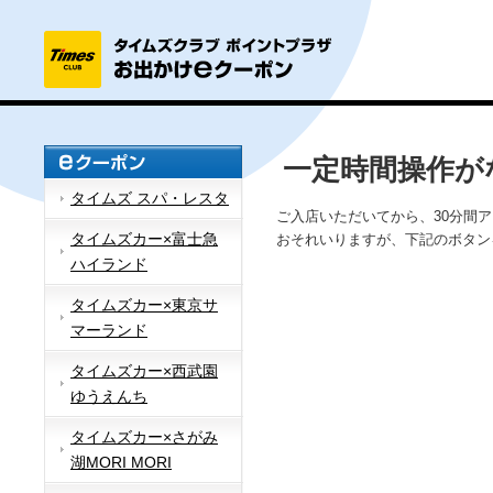
一定時間操作が
タイムズ スパ・レスタ
ご入店いただいてから、30分間
タイムズカー×富士急
おそれいりますが、下記のボタン
ハイランド
タイムズカー×東京サ
マーランド
タイムズカー×西武園
ゆうえんち
タイムズカー×さがみ
湖MORI MORI