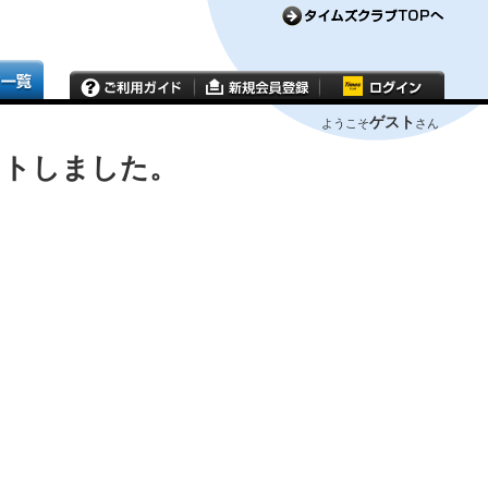
ゲスト
ようこそ
さん
ウトしました。