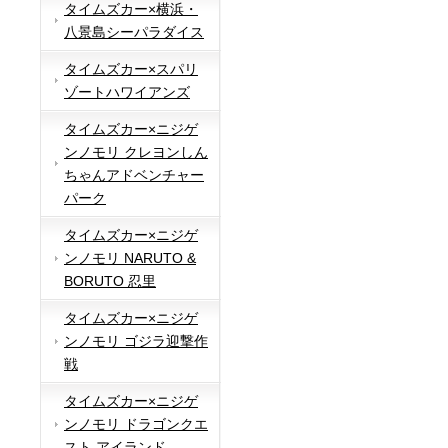
タイムズカー×横浜・
八景島シーパラダイス
タイムズカー×スパリ
ゾートハワイアンズ
タイムズカー×ニジゲ
ンノモリ クレヨンしん
ちゃんアドベンチャー
パーク
タイムズカー×ニジゲ
ンノモリ NARUTO &
BORUTO 忍里
タイムズカー×ニジゲ
ンノモリ ゴジラ迎撃作
戦
タイムズカー×ニジゲ
ンノモリ ドラゴンクエ
スト アイランド