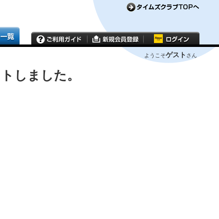
ゲスト
ようこそ
さん
ウトしました。