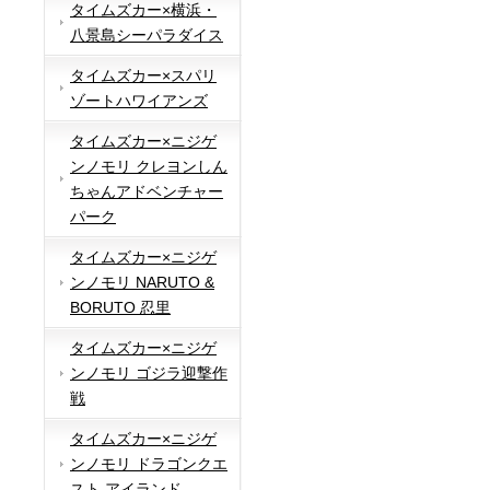
タイムズカー×横浜・
八景島シーパラダイス
タイムズカー×スパリ
ゾートハワイアンズ
タイムズカー×ニジゲ
ンノモリ クレヨンしん
ちゃんアドベンチャー
パーク
タイムズカー×ニジゲ
ンノモリ NARUTO &
BORUTO 忍里
タイムズカー×ニジゲ
ンノモリ ゴジラ迎撃作
戦
タイムズカー×ニジゲ
ンノモリ ドラゴンクエ
スト アイランド