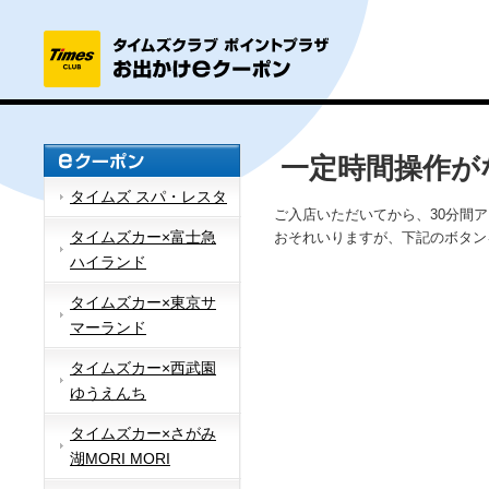
一定時間操作が
タイムズ スパ・レスタ
ご入店いただいてから、30分間
タイムズカー×富士急
おそれいりますが、下記のボタン
ハイランド
タイムズカー×東京サ
マーランド
タイムズカー×西武園
ゆうえんち
タイムズカー×さがみ
湖MORI MORI