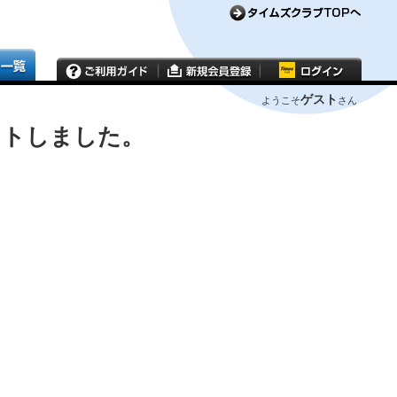
ゲスト
ようこそ
さん
ウトしました。