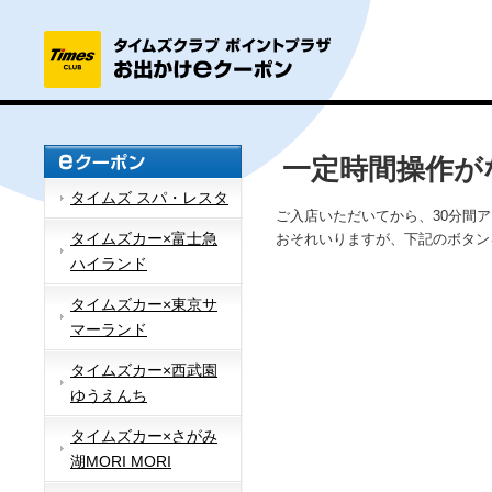
一定時間操作が
タイムズ スパ・レスタ
ご入店いただいてから、30分間
タイムズカー×富士急
おそれいりますが、下記のボタン
ハイランド
タイムズカー×東京サ
マーランド
タイムズカー×西武園
ゆうえんち
タイムズカー×さがみ
湖MORI MORI